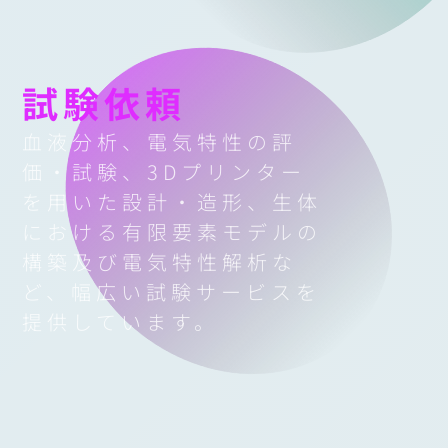
試験依頼
血液分析、電気特性の評
価・試験、3Dプリンター
を用いた設計・造形、
生体
における有限要素モデルの
構築及び電気特性解析な
ど、幅広い試験サービス
を
提供しています。