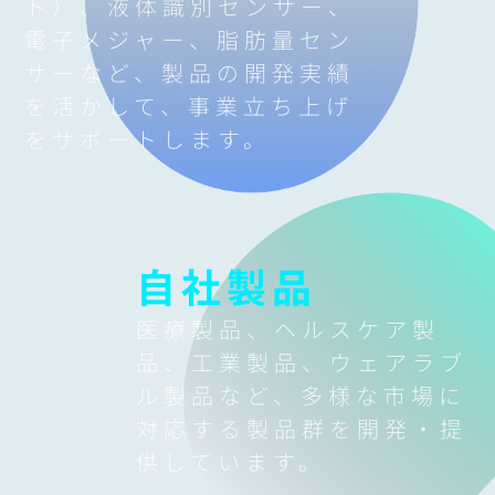
ト）、液体識別センサー、
電子メジャー、脂肪量セン
サーなど、
製品の開発実績
を活かして、事業立ち上げ
をサポートします。
自社製品
医療製品、ヘルスケア製
品、工業製品、ウェアラブ
ル製品など、多様な市場
に
対応する製品群を開発・提
供しています。