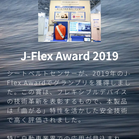
J-Flex Award 2019
シートベルトセンサーが、2019年のJ-
Flex Awardでグランプリを獲得しまし
た。この賞は、フレキシブルデバイス
の技術革新を表彰するもので、本製品
は「曲がる」特性を活かした安全技術
で高く評価されました。
特に自動車業界での応用が見込まれ、